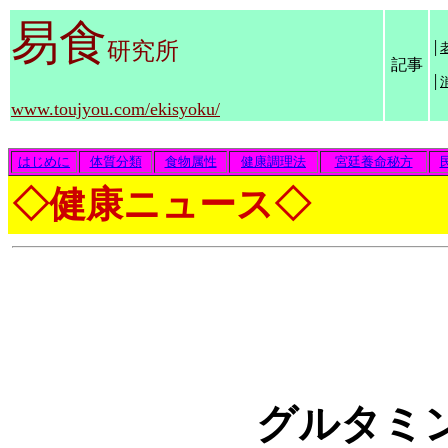
易食
研究所
│
記事
│
www.toujyou.com/ekisyoku/
はじめに
体質分類
食物属性
健康調理法
宮廷養命秘方
◇健康ニュース◇
グルタミ